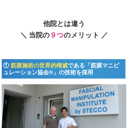
他院とは違う
＼ 当院の
９つ
のメリット ／
①
筋膜施術の世界的権威
である
「筋膜マニピ
ュレーション協会®」の技術を採用