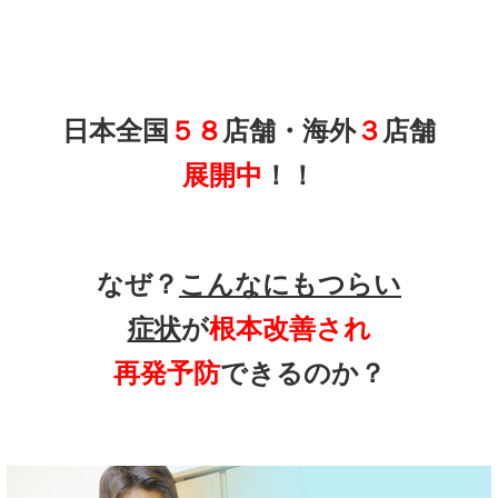
日本全国
５８
店舗・海外
３
店舗
展開中
！！
なぜ？
こんなにもつらい
症状
が
根本改善され
再発予防
できるのか？