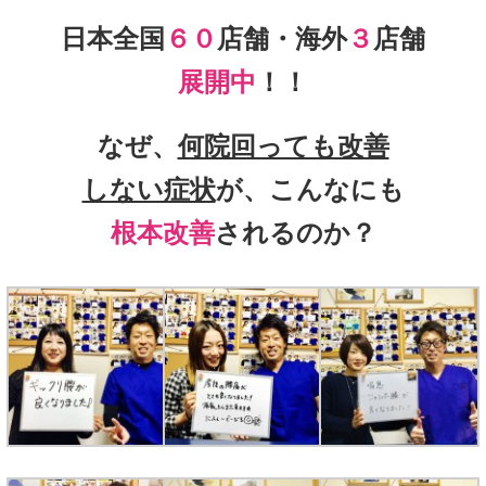
日本全国
６０
店舗・海外
３
店舗
展開中
！！
なぜ、
何院回っても改善
しない症状
が、こんなにも
根本改善
されるのか？