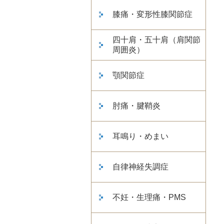
膝痛・変形性膝関節症
四十肩・五十肩（肩関節
周囲炎）
顎関節症
肘痛・腱鞘炎
耳鳴り・めまい
自律神経失調症
不妊・生理痛・PMS