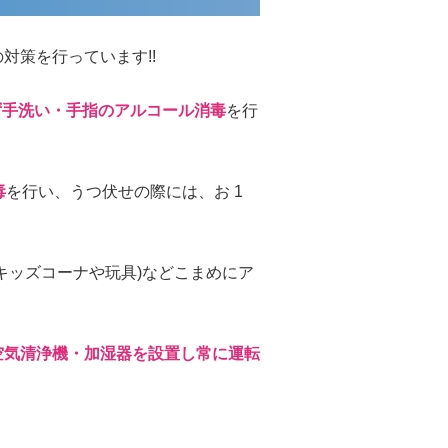
対策を行っています!!
ず⼿洗い・⼿指のアルコール消毒
を⾏
毒
を⾏い、うつ伏せの際には、お 1
キッズコーナや玩具)などこまめにア
空気清浄機・加湿器を設置し常に運転