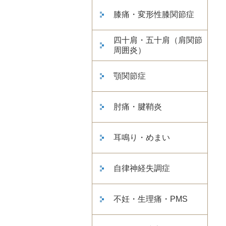
膝痛・変形性膝関節症
四十肩・五十肩（肩関節
周囲炎）
顎関節症
肘痛・腱鞘炎
耳鳴り・めまい
自律神経失調症
不妊・生理痛・PMS